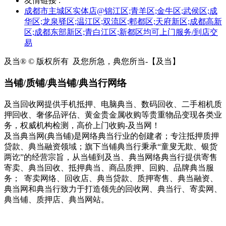
友情链接 :
成都市主城区实体店@锦江区;青羊区;金牛区;武侯区;成
华区;龙泉驿区;温江区;双流区;郫都区;天府新区;成都高新
区;成都东部新区;青白江区;新都区均可上门服务/到店交
易
及当® © 版权所有
及您所急，典您所当-【及当】
当铺/质铺/典当铺/典当行网络
及当回收网提供手机抵押、电脑典当、数码回收、二手相机质
押回收、奢侈品评估、黄金贵金属收购等贵重物品变现各类业
务，权威机构检测，高价上门收购-及当网！
及当典当网(典当铺)是网络典当行业的创建者；专注抵押质押
贷款、典当融资领域；旗下当铺典当行秉承“童叟无欺、银货
两讫”的经营宗旨，从当铺到及当、典当网络典当行提供寄售
寄卖、典当回收、抵押典当、商品质押、回购、品牌典当服
务； 寄卖网络、回收店、典当贷款、质押寄售、典当融资、
典当网和典当行致力于打造领先的回收网、典当行、寄卖网、
典当铺、质押店、典当网站。