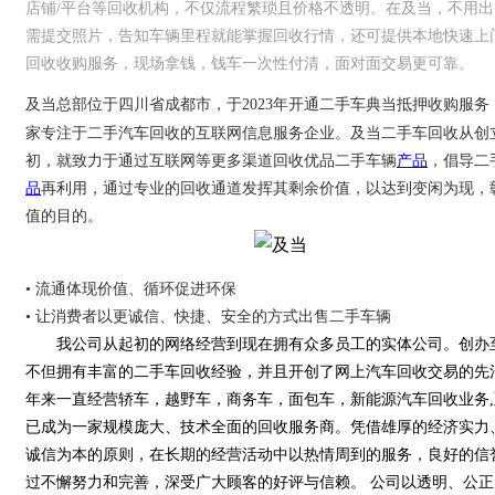
店铺/平台等回收机构，不仅流程繁琐且价格不透明。在及当，不用出
需提交照片，告知车辆里程就能掌握回收行情，还可提供本地快速上
回收收购服务，现场拿钱，钱车一次性付清，面对面交易更可靠。
及当总部位于四川省成都市，于2023年开通二手车典当抵押收购服务
家专注于二手汽车回收的互联网信息服务企业。及当二手车回收从创
初，就致力于通过互联网等更多渠道回收优品二手车辆
产品
，倡导二
品
再利用，通过专业的回收通道发挥其剩余价值，以达到变闲为现，
值的目的。
• 流通体现价值、循环促进环保
• 让消费者以更诚信、快捷、安全的方式出售二手车辆
我公司从起初的网络经营到现在拥有众多员工的实体公司。创办
不但拥有丰富的二手车回收经验，并且开创了网上汽车回收交易的先
年来一直经营轿车，越野车，商务车，面包车，新能源汽车回收业务,
已成为一家规模庞大、技术全面的回收服务商。凭借雄厚的经济实力
诚信为本的原则，在长期的经营活动中以热情周到的服务，良好的信
过不懈努力和完善，深受广大顾客的好评与信赖。 公司以透明、公正