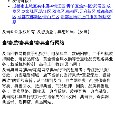
友情链接 :
成都市主城区实体店@锦江区;青羊区;金牛区;武侯区;成
华区;龙泉驿区;温江区;双流区;郫都区;天府新区;成都高新
区;成都东部新区;青白江区;新都区均可上门服务/到店交
易
及当® © 版权所有
及您所急，典您所当-【及当】
当铺/质铺/典当铺/典当行网络
及当回收网提供手机抵押、电脑典当、数码回收、二手相机质
押回收、奢侈品评估、黄金贵金属收购等贵重物品变现各类业
务，权威机构检测，高价上门收购-及当网！
及当典当网(典当铺)是网络典当行业的创建者；专注抵押质押
贷款、典当融资领域；旗下当铺典当行秉承“童叟无欺、银货
两讫”的经营宗旨，从当铺到及当、典当网络典当行提供寄售
寄卖、典当回收、抵押典当、商品质押、回购、品牌典当服
务； 寄卖网络、回收店、典当贷款、质押寄售、典当融资、
典当网和典当行致力于打造领先的回收网、典当行、寄卖网、
典当铺、质押店、典当网站。